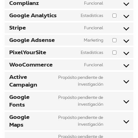
Complianz
Funcional
Google Analytics
Estadísticas
Stripe
Funcional
Google Adsense
Marketing
PixelYourSite
Estadísticas
WooCommerce
Funcional
Active
Propósito pendiente de
Campaign
investigación
Google
Propósito pendiente de
Fonts
investigación
Google
Propósito pendiente de
Maps
investigación
Propósito pendiente de