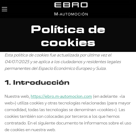
Política de
cookies
Esta política de cookies fue actualizada por última vez el
04/07/2025 y se aplica a los ciudadanos y residentes legales
permanentes del Espacio Económico Europeo y Suiza.
1. Introducción
https://ebro.m-automocion.com
Nuestra web,
(en adelante: «la
web») utiliza cookies y otras tecnologías relacionadas (para mayor
comodidad, todas las tecnologías se denominan «cookies»). Las
cookies también son colocadas por terceros a los que hemos
contratado. En el siguiente documento te informamos sobre el uso
de cookies en nuestra web.