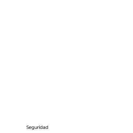
7 airbags y un total de 12
sensores y cámaras para un
control total del entorno.
Seguridad →
Seguridad