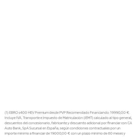
(1) EBRO s400 HEV Premium desde PVP Recomendado Financiando: 19.990,00 €.
Incluye IVA, Transporte e Impuesto de Matriculación (IEMT) calculado al tipo general,
descuentos del concesionario, fabricante y descuento adicional por financiar con CA
Auto Bank, SpA Sucursal en España, según condiciones contractuales por un
importe mínimo a financiar de 19.000,00 € con un plazo mínimo de 60 meses y