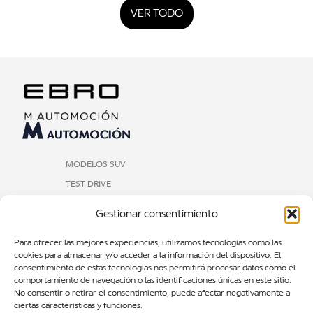
VER TODO
MODELOS SUV
TEST DRIVE
NOTICIAS
Gestionar consentimiento
SOBRE NOSOTROS
CONTACTOS
Para ofrecer las mejores experiencias, utilizamos tecnologías como las
cookies para almacenar y/o acceder a la información del dispositivo. El
consentimiento de estas tecnologías nos permitirá procesar datos como el
EBRO M AUTOMOCIÓN BARCELONA
comportamiento de navegación o las identificaciones únicas en este sitio.
No consentir o retirar el consentimiento, puede afectar negativamente a
Gran Via de les Corts Catalanes, 484, L’Eixample, 08015
ciertas características y funciones.
Barcelona