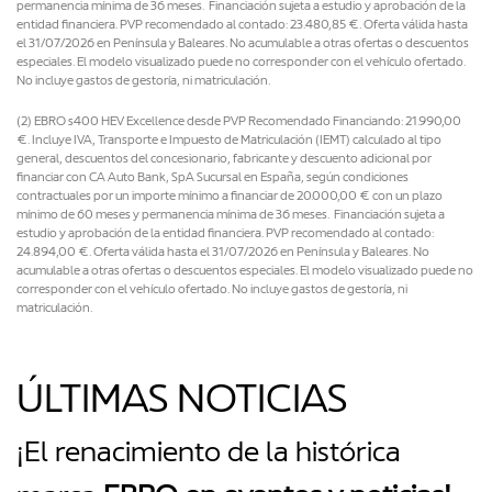
permanencia mínima de 36 meses. Financiación sujeta a estudio y aprobación de la
entidad financiera. PVP recomendado al contado: 23.480,85 €. Oferta válida hasta
el 31/07/2026 en Península y Baleares. No acumulable a otras ofertas o descuentos
especiales. El modelo visualizado puede no corresponder con el vehículo ofertado.
No incluye gastos de gestoría, ni matriculación.
(2) EBRO s400 HEV Excellence desde PVP Recomendado Financiando: 21.990,00
€. Incluye IVA, Transporte e Impuesto de Matriculación (IEMT) calculado al tipo
general, descuentos del concesionario, fabricante y descuento adicional por
financiar con CA Auto Bank, SpA Sucursal en España, según condiciones
contractuales por un importe mínimo a financiar de 20.000,00 € con un plazo
mínimo de 60 meses y permanencia mínima de 36 meses. Financiación sujeta a
estudio y aprobación de la entidad financiera. PVP recomendado al contado:
24.894,00 €. Oferta válida hasta el 31/07/2026 en Península y Baleares. No
acumulable a otras ofertas o descuentos especiales. El modelo visualizado puede no
corresponder con el vehículo ofertado. No incluye gastos de gestoría, ni
matriculación.
ÚLTIMAS NOTICIAS
¡El renacimiento de la histórica