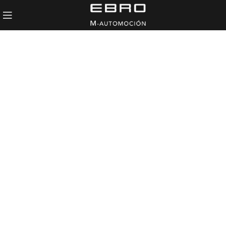
EBRO
s400
HÍBRIDO
DESDE
Sujeto a financiación. Oferta
19.990
válida hasta el 31/07/2026.
€*.