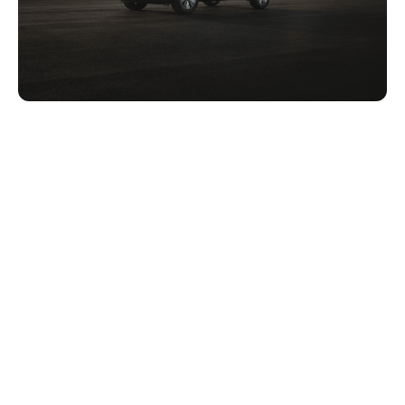
Tecnología al alcance de todo el
mundo: asientos de inspiración
deportiva con calefacción,
pantalla dual 12,3″+12,3″ y una
imagen panorámica de 540º.
Interior→