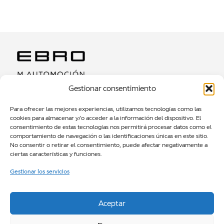
Gestionar consentimiento
MODELOS SUV
Para ofrecer las mejores experiencias, utilizamos tecnologías como las
cookies para almacenar y/o acceder a la información del dispositivo. El
TEST DRIVE
consentimiento de estas tecnologías nos permitirá procesar datos como el
comportamiento de navegación o las identificaciones únicas en este sitio.
NOTICIAS
No consentir o retirar el consentimiento, puede afectar negativamente a
SOBRE NOSOTROS
ciertas características y funciones.
CONTACTOS
Gestionar los servicios
EBRO M AUTOMOCIÓN BARCELONA
Gran Via de les Corts Catalanes, 484, L’Eixample, 08015
Aceptar
Barcelona