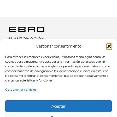
Gestionar consentimiento
MODELOS SUV
Para ofrecer las mejores experiencias, utilizamos tecnologías como las
cookies para almacenar y/o acceder a la información del dispositivo. El
TEST DRIVE
consentimiento de estas tecnologías nos permitirá procesar datos como el
comportamiento de navegación o las identificaciones únicas en este sitio.
NOTICIAS
No consentir o retirar el consentimiento, puede afectar negativamente a
SOBRE NOSOTROS
ciertas características y funciones.
CONTACTOS
Gestionar los servicios
EBRO M AUTOMOCIÓN BARCELONA
Gran Via de les Corts Catalanes, 484, L’Eixample, 08015
Aceptar
Barcelona