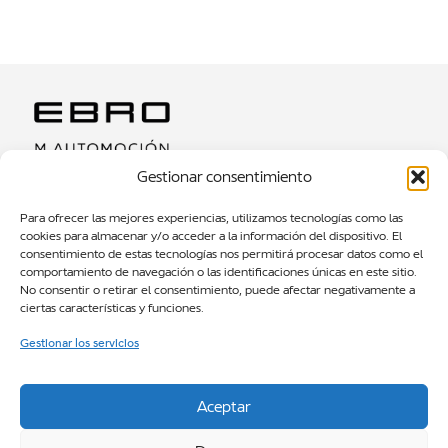
Gestionar consentimiento
MODELOS SUV
Para ofrecer las mejores experiencias, utilizamos tecnologías como las
cookies para almacenar y/o acceder a la información del dispositivo. El
TEST DRIVE
consentimiento de estas tecnologías nos permitirá procesar datos como el
comportamiento de navegación o las identificaciones únicas en este sitio.
NOTICIAS
No consentir o retirar el consentimiento, puede afectar negativamente a
SOBRE NOSOTROS
ciertas características y funciones.
CONTACTOS
Gestionar los servicios
EBRO M AUTOMOCIÓN BARCELONA
Gran Via de les Corts Catalanes, 484, L’Eixample, 08015
Aceptar
Barcelona