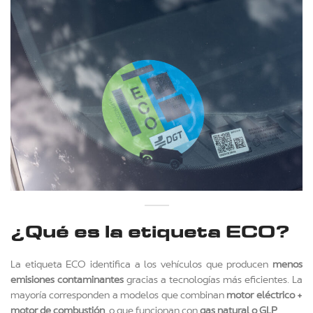
¿Qué es la etiqueta ECO?
La etiqueta ECO identifica a los vehículos que producen
menos
emisiones contaminantes
gracias a tecnologías más eficientes. La
mayoría corresponden a modelos que combinan
motor eléctrico +
motor de combustión
, o que funcionan con
gas natural o GLP
.