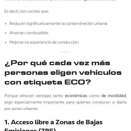
Es decir, son coches que:
Reducen significativamente la contaminación urbana
Ahorran combustible
Mejoran la experiencia de conducción
¿Por qué cada vez más
personas eligen vehículos
con etiqueta ECO?
Porque ofrecen ventajas tanto
económicas
como
de movilidad
,
algo especialmente importante para quienes conducen a diario
por zonas urbanas.
1. Acceso libre a Zonas de Bajas
Emisiones (ZBE)