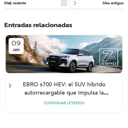
Mas reciente
Mas antiguo
Entradas relacionadas
09
ABR
EBRO s700 HEV: el SUV híbrido
autorrecargable que impulsa la
movilidad eficiente
CONTINUAR LEYENDO