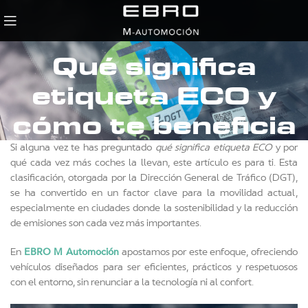
Qué significa
etiqueta ECO y
cómo te beneficia
Si alguna vez te has preguntado
qué significa etiqueta ECO
y por
qué cada vez más coches la llevan, este artículo es para ti. Esta
clasificación, otorgada por la Dirección General de Tráfico (DGT),
se ha convertido en un factor clave para la movilidad actual,
especialmente en ciudades donde la sostenibilidad y la reducción
de emisiones son cada vez más importantes.
EBRO M Automoción
En
apostamos por este enfoque, ofreciendo
vehículos diseñados para ser eficientes, prácticos y respetuosos
con el entorno, sin renunciar a la tecnología ni al confort.