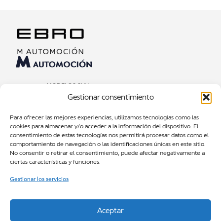
MODELOS SUV
Gestionar consentimiento
TEST DRIVE
NOTICIAS
Para ofrecer las mejores experiencias, utilizamos tecnologías como las
cookies para almacenar y/o acceder a la información del dispositivo. El
SOBRE NOSOTROS
consentimiento de estas tecnologías nos permitirá procesar datos como el
CONTACTOS
comportamiento de navegación o las identificaciones únicas en este sitio.
No consentir o retirar el consentimiento, puede afectar negativamente a
ciertas características y funciones.
EBRO M AUTOMOCIÓN BARCELONA
Gran Via de les Corts Catalanes, 484, L’Eixample, 08015
Gestionar los servicios
Barcelona
Tel: 938 82 36 88
Aceptar
© Copyright 2024
Políticas de privacidad