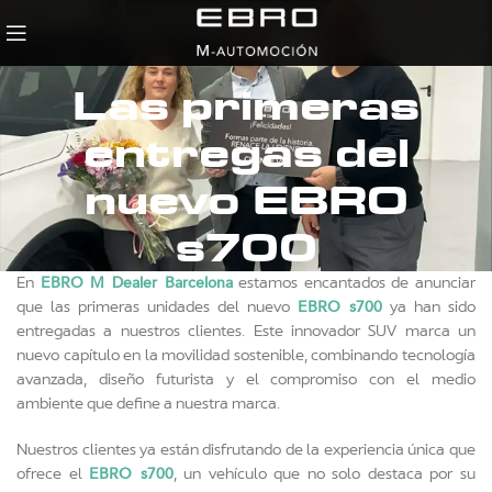
Las primeras
entregas del
nuevo EBRO
s700
EBRO M Dealer Barcelona
En
estamos encantados de anunciar
EBRO s700
que las primeras unidades del nuevo
ya han sido
entregadas a nuestros clientes. Este innovador SUV marca un
nuevo capítulo en la movilidad sostenible, combinando tecnología
avanzada, diseño futurista y el compromiso con el medio
ambiente que define a nuestra marca.
Nuestros clientes ya están disfrutando de la experiencia única que
EBRO s700
ofrece el
, un vehículo que no solo destaca por su