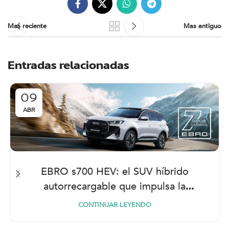
Mas reciente
Mas antiguo
Entradas relacionadas
09
ABR
EBRO s700 HEV: el SUV híbrido
autorrecargable que impulsa la
movilidad eficiente
CONTINUAR LEYENDO