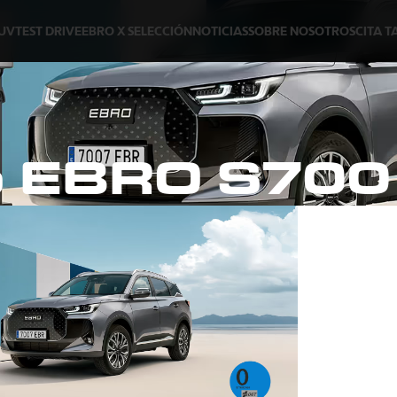
SUV
TEST DRIVE
EBRO X SELECCIÓN
NOTICIAS
SOBRE NOSOTROS
CITA T
o EBRO S700