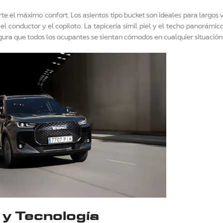
e el máximo confort. Los asientos tipo bucket son ideales para largos vi
el conductor y el copiloto. La tapicería símil piel y el techo panorámi
egura que todos los ocupantes se sientan cómodos en cualquier situación
 y Tecnología