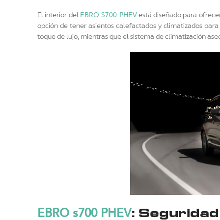
EBRO S700 PHEV
El interior del
está diseñado para ofrecert
opción de tener asientos calefactados y climatizados para 
toque de lujo, mientras que el sistema de climatización as
EBRO s700 PHEV
: Seguridad