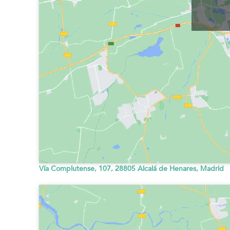
Vía Complutense, 107, 28805 Alcalá de Henares, Madrid