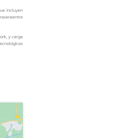
ue incluyen
traseraentre
ork, y carga
tecnológicas