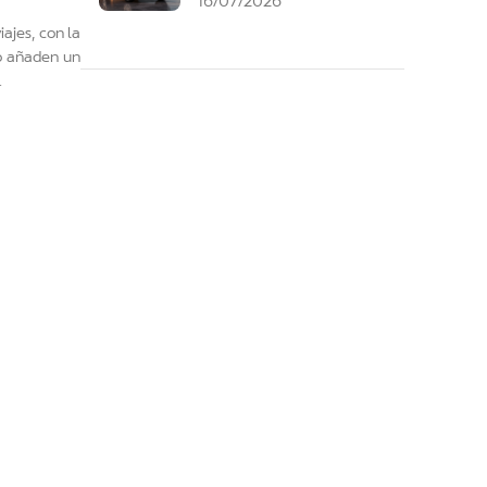
16/07/2026
ajes, con la
co añaden un
.