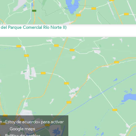
 del Parque Comercial Río Norte II)
en «Estoy de acuerdo» para activar
Google maps
Política de cookies