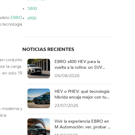
S800
EBRO
modelo
s900
o tecnología
NOTICIAS RECIENTES
en conjunto
EBRO s400 HEV para la
or la carga.
vuelta a la rutina: un SUV
híbrido compacto para ciudad
 en solo 19
06/08/2026
HEV o PHEV: qué tecnología
híbrida encaja mejor con tu
forma de conducir
23/07/2026
ca moderna y
ica.
Vivir la experiencia EBRO en
M Automoción: ver, probar y
elegir tu próximo SUV