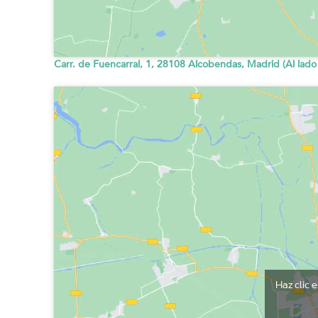
Carr. de Fuencarral, 1, 28108 Alcobendas, Madrid (Al lado
Haz clic 