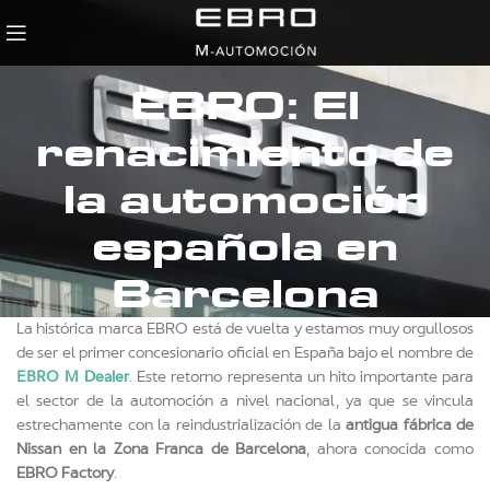
EBRO: El
renacimiento de
la automoción
española en
Barcelona
La histórica marca EBRO está de vuelta y estamos muy orgullosos
de ser el primer concesionario oficial en España bajo el nombre de
EBRO M Dealer
. Este retorno representa un hito importante para
el sector de la automoción a nivel nacional, ya que se vincula
estrechamente con la reindustrialización de la
antigua fábrica de
Nissan en la Zona Franca de Barcelona
, ahora conocida como
EBRO Factory
.