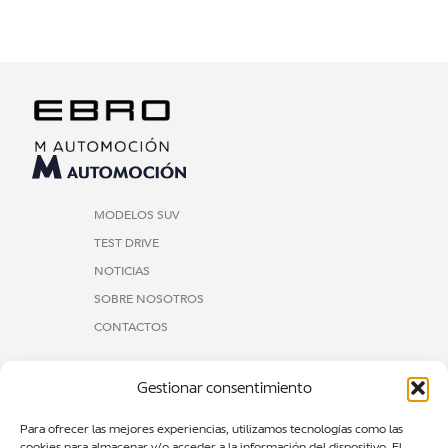
MODELOS SUV
TEST DRIVE
NOTICIAS
SOBRE NOSOTROS
CONTACTOS
EBRO M AUTOMOCIÓN BARCELONA
Gestionar consentimiento
Gran Via de les Corts Catalanes, 484, L’Eixample, 08015
Barcelona
Para ofrecer las mejores experiencias, utilizamos tecnologías como las
cookies para almacenar y/o acceder a la información del dispositivo. El